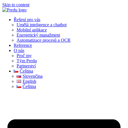
Skip to content
Řešení pro vás
Umělá inteligence a chatbot
Mobilní aplikace
Energetický manažment
Automatizace procesů a OCR
Reference
O nás
Proč my
Tým Predu
Partnerství
Čeština
Slovenčina
English
Čeština