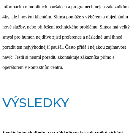
informacím o mobilních paušálech a programech nejen zákazníkům
4ky, ale i novým klientům. Simca pomůže s výběrem a objednáním
nové služby, nebo při řešení technického problému. Simca má velký
smysl pro humor, nejdříve zjistí preference a následně umí ihned
poradit ten nejvýhodnější paušál. Často přidá i nějakou zajímavost
navíc. Jestli si neumí poradit, zkontaktuje zákazníka přímo s
operátorem v kontaktním centru.
VÝSLEDKY
Využíváním chatbotu a na základě reakcí zákazníků získává