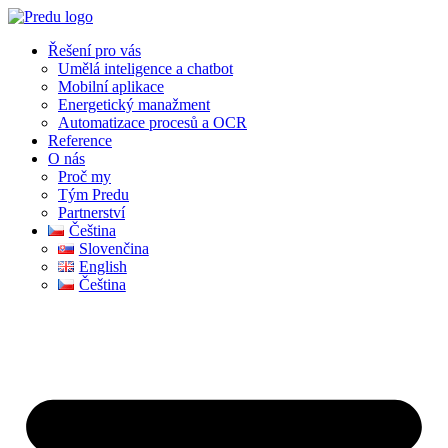
Skip
to
Řešení pro vás
content
Umělá inteligence a chatbot
Mobilní aplikace
Energetický manažment
Automatizace procesů a OCR
Reference
O nás
Proč my
Tým Predu
Partnerství
Čeština
Slovenčina
English
Čeština