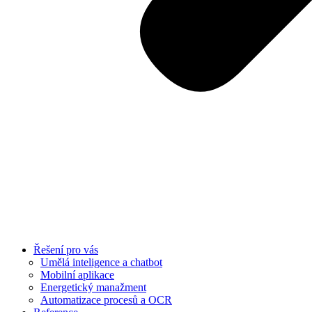
Řešení pro vás
Umělá inteligence a chatbot
Mobilní aplikace
Energetický manažment
Automatizace procesů a OCR