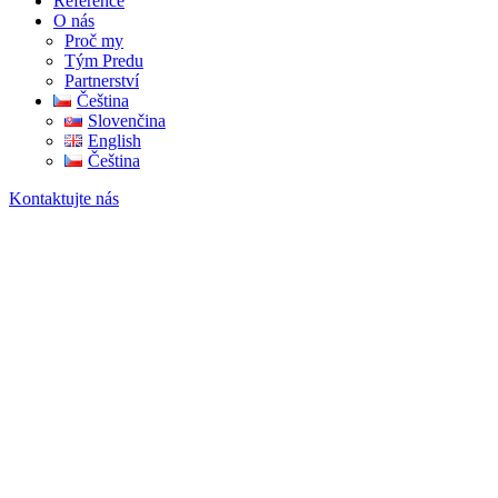
Reference
O nás
Proč my
Tým Predu
Partnerství
Čeština
Slovenčina
English
Čeština
Kontaktujte nás