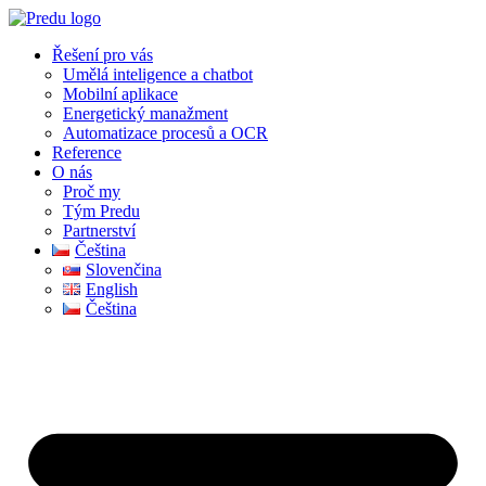
Skip
to
Řešení pro vás
content
Umělá inteligence a chatbot
Mobilní aplikace
Energetický manažment
Automatizace procesů a OCR
Reference
O nás
Proč my
Tým Predu
Partnerství
Čeština
Slovenčina
English
Čeština