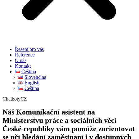
Řešení pro vás
Reference
O nás
Kontakt
Čeština
Slovenčina
English
Čeština
ChatbotyCZ
Náš Komunikační asistent na
Ministerstvu práce a sociálních věcí
České republiky vám pomůže zorientovat
se při hledání zaměstnání i v dostupných