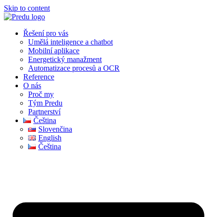
Skip to content
Řešení pro vás
Umělá inteligence a chatbot
Mobilní aplikace
Energetický manažment
Automatizace procesů a OCR
Reference
O nás
Proč my
Tým Predu
Partnerství
Čeština
Slovenčina
English
Čeština